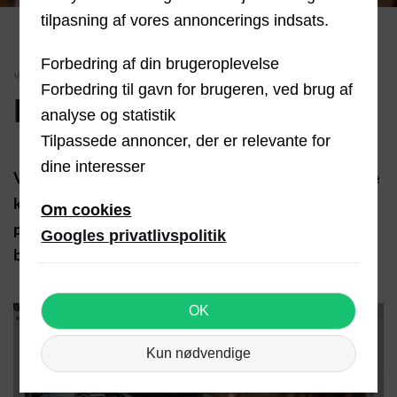
tilpasning af vores annoncerings indsats.
Forbedring af din brugeroplevelse
VI TILBYDER
Forbedring til gavn for brugeren, ved brug af
Erhverv & kommune
analyse og statistik
Tilpassede annoncer, der er relevante for
dine interesser
Vi udfører el-opgaver for virksomheder og offentlige
kunder med fokus på kvalitet, overblik og god
Om cookies
planlægning. Resultatet er løsninger, der holder –
Googles privatlivspolitik
både nu og på sigt.
OK
Kun nødvendige