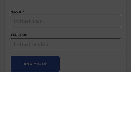
NAVN
*
TELEFON
RING MIG OP