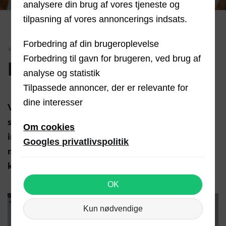
analysere din brug af vores tjeneste og
tilpasning af vores annoncerings indsats.
Forbedring af din brugeroplevelse
VI TILBYDER
Forbedring til gavn for brugeren, ved brug af
Få skiftet varmepumpen
analyse og statistik
Tilpassede annoncer, der er relevante for
dine interesser
Vi skifter/installerer din varmepumpe så du kan
spare energi, tid og penge.Vi sørger for en sikker
Om cookies
installation foretaget af kompetente
Googles privatlivspolitik
medarbejdere.Skal din varmepumpe skiftes, kan du
kontakte os her.Tlf:
(+45) 98 96 10 66
.
OK
Kun nødvendige