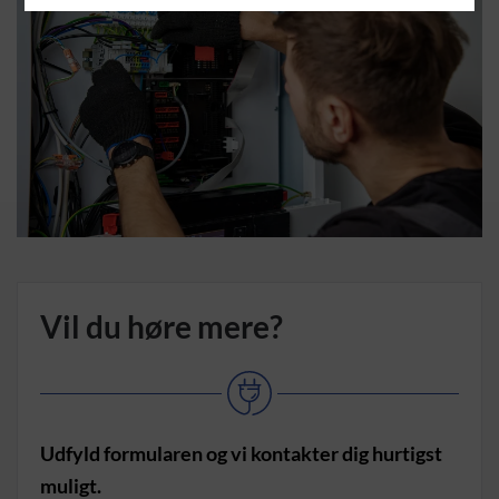
Vil du høre mere?
Udfyld formularen og vi kontakter dig hurtigst
muligt.